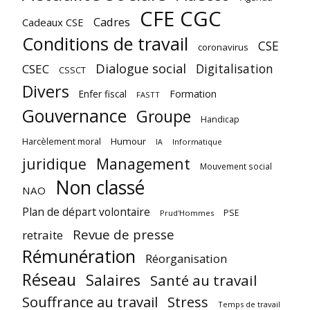
CFE CGC
Cadres
Cadeaux CSE
Conditions de travail
CSE
coronavirus
Dialogue social
Digitalisation
CSEC
CSSCT
Divers
Enfer fiscal
Formation
FASTT
Gouvernance
Groupe
Handicap
Harcèlement moral
Humour
Informatique
IA
juridique
Management
Mouvement social
Non classé
NAO
Plan de départ volontaire
PSE
Prud'Hommes
Revue de presse
retraite
Rémunération
Réorganisation
Réseau
Salaires
Santé au travail
Souffrance au travail
Stress
Temps de travail