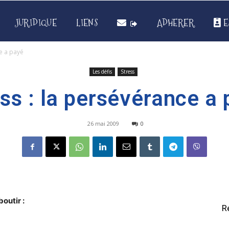
JURIDIQUE
LIENS
ADHERER
E
ce a payé
Les défis
Stress
ss : la persévérance a
26 mai 2009
0
outir :
R