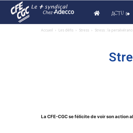
ACTU
Accueil
Les défis
Stress
Stress : la persévéran
Stre
La CFE-CGC se félicite de voir son action ab