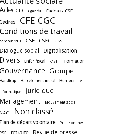
Actualité sociale
Adecco
Cadeaux CSE
Agenda
CFE CGC
Cadres
Conditions de travail
CSE
CSEC
coronavirus
CSSCT
Dialogue social
Digitalisation
Divers
Enfer fiscal
Formation
FASTT
Gouvernance
Groupe
Harcèlement moral
Humour
Handicap
IA
juridique
Informatique
Management
Mouvement social
Non classé
NAO
Plan de départ volontaire
Prud'Hommes
Revue de presse
retraite
PSE