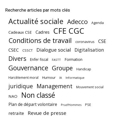
Recherche articles par mots clés
Actualité sociale
Adecco
Agenda
CFE CGC
Cadres
Cadeaux CSE
Conditions de travail
CSE
coronavirus
Dialogue social
Digitalisation
CSEC
CSSCT
Divers
Enfer fiscal
Formation
FASTT
Gouvernance
Groupe
Handicap
Harcèlement moral
Humour
Informatique
IA
juridique
Management
Mouvement social
Non classé
NAO
Plan de départ volontaire
PSE
Prud'Hommes
Revue de presse
retraite