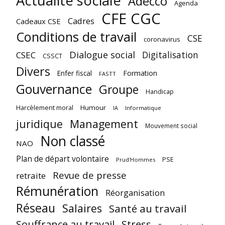
Actualité sociale
Adecco
Agenda
CFE CGC
Cadres
Cadeaux CSE
Conditions de travail
CSE
coronavirus
Dialogue social
Digitalisation
CSEC
CSSCT
Divers
Enfer fiscal
Formation
FASTT
Gouvernance
Groupe
Handicap
Harcèlement moral
Humour
Informatique
IA
juridique
Management
Mouvement social
Non classé
NAO
Plan de départ volontaire
PSE
Prud'Hommes
Revue de presse
retraite
Rémunération
Réorganisation
Réseau
Salaires
Santé au travail
Souffrance au travail
Stress