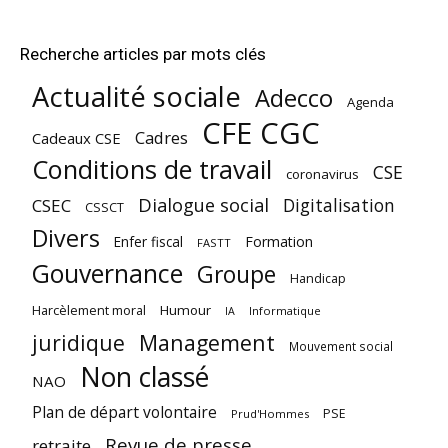
Recherche articles par mots clés
Actualité sociale
Adecco
Agenda
CFE CGC
Cadres
Cadeaux CSE
Conditions de travail
CSE
coronavirus
Dialogue social
Digitalisation
CSEC
CSSCT
Divers
Enfer fiscal
Formation
FASTT
Gouvernance
Groupe
Handicap
Harcèlement moral
Humour
Informatique
IA
juridique
Management
Mouvement social
Non classé
NAO
Plan de départ volontaire
PSE
Prud'Hommes
Revue de presse
retraite