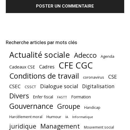
Recherche articles par mots clés
Actualité sociale
Adecco
Agenda
CFE CGC
Cadres
Cadeaux CSE
Conditions de travail
CSE
coronavirus
Dialogue social
Digitalisation
CSEC
CSSCT
Divers
Enfer fiscal
Formation
FASTT
Gouvernance
Groupe
Handicap
Harcèlement moral
Humour
Informatique
IA
juridique
Management
Mouvement social