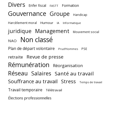
Divers
Enfer fiscal
Formation
FASTT
Gouvernance
Groupe
Handicap
Harcèlement moral
Humour
Informatique
IA
juridique
Management
Mouvement social
Non classé
NAO
Plan de départ volontaire
PSE
Prud'Hommes
Revue de presse
retraite
Rémunération
Réorganisation
Réseau
Salaires
Santé au travail
Souffrance au travail
Stress
Temps de travail
Travail temporaire
Télétravail
Élections professionnelles