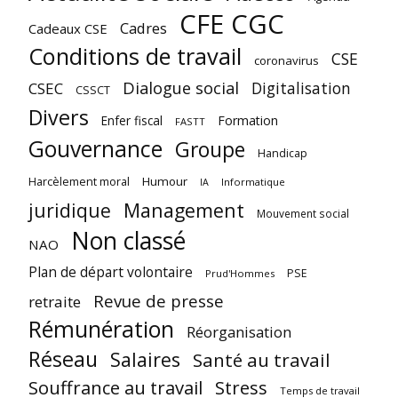
CFE CGC
Cadres
Cadeaux CSE
Conditions de travail
CSE
coronavirus
Dialogue social
Digitalisation
CSEC
CSSCT
Divers
Enfer fiscal
Formation
FASTT
Gouvernance
Groupe
Handicap
Harcèlement moral
Humour
Informatique
IA
juridique
Management
Mouvement social
Non classé
NAO
Plan de départ volontaire
PSE
Prud'Hommes
Revue de presse
retraite
Rémunération
Réorganisation
Réseau
Salaires
Santé au travail
Souffrance au travail
Stress
Temps de travail