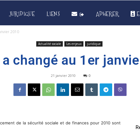
JURIDIQUE
LIENS
ADHERER
E
anvier 2010
Actualité sociale
Les enjeux
juridique
 a changé au 1er janvi
21 janvier 2010
0
ncement de la sécurité sociale et de finances pour 2010 sont
R