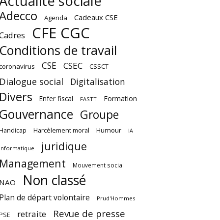
Actualité sociale
Adecco
Cadeaux CSE
Agenda
CFE CGC
Cadres
Conditions de travail
CSE
CSEC
coronavirus
CSSCT
Dialogue social
Digitalisation
Divers
Enfer fiscal
Formation
FASTT
Gouvernance
Groupe
Harcèlement moral
Humour
Handicap
IA
juridique
Informatique
Management
Mouvement social
Non classé
NAO
Plan de départ volontaire
Prud'Hommes
Revue de presse
retraite
PSE