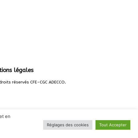
ions légales
.
droits réservés CFE-CGC ADECCO
et en
Réglages des cookies
Tout Accepter