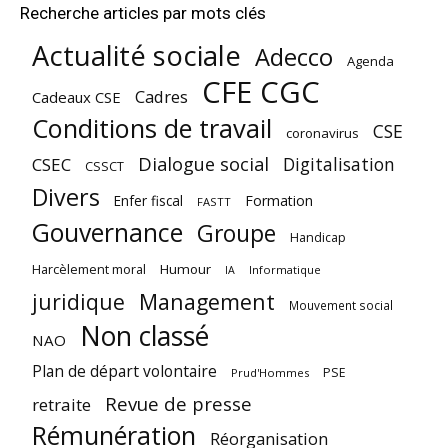
Recherche articles par mots clés
Actualité sociale
Adecco
Agenda
CFE CGC
Cadres
Cadeaux CSE
Conditions de travail
CSE
coronavirus
Dialogue social
Digitalisation
CSEC
CSSCT
Divers
Enfer fiscal
Formation
FASTT
Gouvernance
Groupe
Handicap
Harcèlement moral
Humour
Informatique
IA
juridique
Management
Mouvement social
Non classé
NAO
Plan de départ volontaire
PSE
Prud'Hommes
Revue de presse
retraite
Rémunération
Réorganisation