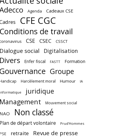
Actualité sociale
Adecco
Cadeaux CSE
Agenda
CFE CGC
Cadres
Conditions de travail
CSE
CSEC
coronavirus
CSSCT
Dialogue social
Digitalisation
Divers
Enfer fiscal
Formation
FASTT
Gouvernance
Groupe
Harcèlement moral
Humour
Handicap
IA
juridique
Informatique
Management
Mouvement social
Non classé
NAO
Plan de départ volontaire
Prud'Hommes
Revue de presse
retraite
PSE