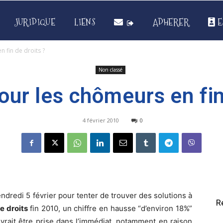
JURIDIQUE
LIENS
ADHERER
E
 fin de droits ?
Non classé
our les chômeurs en fin
4 février 2010
0
ndredi 5 février pour tenter de trouver des solutions à
R
e droits
fin 2010, un chiffre en hausse “d’environ 18%”
vrait être prise dans l’immédiat, notamment en raison