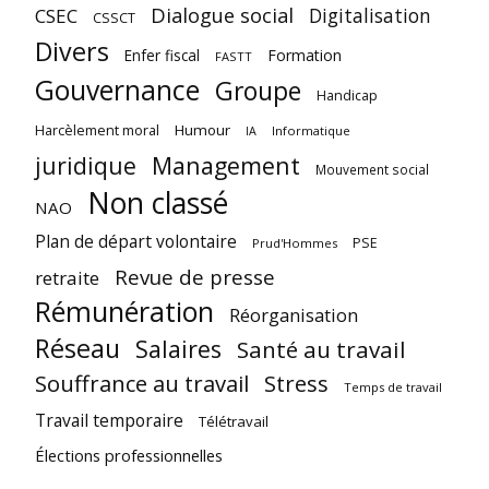
Dialogue social
Digitalisation
CSEC
CSSCT
Divers
Enfer fiscal
Formation
FASTT
Gouvernance
Groupe
Handicap
Harcèlement moral
Humour
Informatique
IA
juridique
Management
Mouvement social
Non classé
NAO
Plan de départ volontaire
PSE
Prud'Hommes
Revue de presse
retraite
Rémunération
Réorganisation
Réseau
Salaires
Santé au travail
Souffrance au travail
Stress
Temps de travail
Travail temporaire
Télétravail
Élections professionnelles