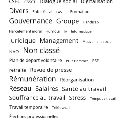
Dialogue social
Digitalisation
CSEC
CSSCT
Divers
Enfer fiscal
Formation
FASTT
Gouvernance
Groupe
Handicap
Harcèlement moral
Humour
Informatique
IA
juridique
Management
Mouvement social
Non classé
NAO
Plan de départ volontaire
PSE
Prud'Hommes
Revue de presse
retraite
Rémunération
Réorganisation
Réseau
Salaires
Santé au travail
Souffrance au travail
Stress
Temps de travail
Travail temporaire
Télétravail
Élections professionnelles