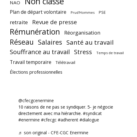
Non classé
NAO
Plan de départ volontaire
PSE
Prud'Hommes
Revue de presse
retraite
Rémunération
Réorganisation
Réseau
Salaires
Santé au travail
Souffrance au travail
Stress
Temps de travail
Travail temporaire
Télétravail
Élections professionnelles
@cfecgcenermine
10 raisons de ne pas se syndiquer. 5- je négocie
directement avec ma hiérarchie.
#syndicat
#enermine
#cfecgc
#adherent
#dialogue
♬ son original - CFE-CGC Enermine