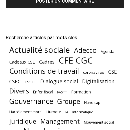
Recherche articles par mots clés
Actualité sociale
Adecco
Agenda
CFE CGC
Cadres
Cadeaux CSE
Conditions de travail
CSE
coronavirus
Dialogue social
Digitalisation
CSEC
CSSCT
Divers
Enfer fiscal
Formation
FASTT
Gouvernance
Groupe
Handicap
Harcèlement moral
Humour
Informatique
IA
juridique
Management
Mouvement social