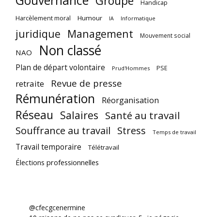
Gouvernance
Groupe
Handicap
Harcèlement moral
Humour
Informatique
IA
juridique
Management
Mouvement social
Non classé
NAO
Plan de départ volontaire
PSE
Prud'Hommes
Revue de presse
retraite
Rémunération
Réorganisation
Réseau
Salaires
Santé au travail
Souffrance au travail
Stress
Temps de travail
Travail temporaire
Télétravail
Élections professionnelles
@cfecgcenermine