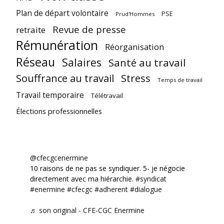
Plan de départ volontaire
PSE
Prud'Hommes
Revue de presse
retraite
Rémunération
Réorganisation
Réseau
Salaires
Santé au travail
Souffrance au travail
Stress
Temps de travail
Travail temporaire
Télétravail
Élections professionnelles
@cfecgcenermine
10 raisons de ne pas se syndiquer. 5- je négocie
directement avec ma hiérarchie.
#syndicat
#enermine
#cfecgc
#adherent
#dialogue
♬ son original - CFE-CGC Enermine