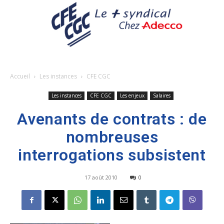
Accueil
Les instances
CFE CGC
Les instances
CFE CGC
Les enjeux
Salaires
Avenants de contrats : de
nombreuses
interrogations subsistent
17 août 2010
0