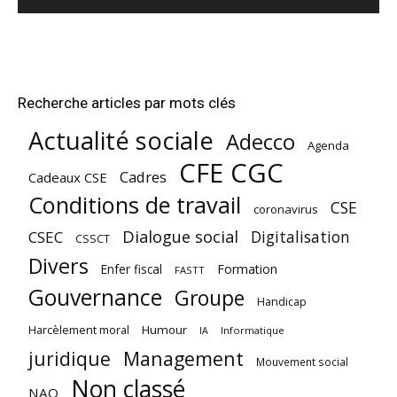
Recherche articles par mots clés
Actualité sociale
Adecco
Agenda
CFE CGC
Cadres
Cadeaux CSE
Conditions de travail
CSE
coronavirus
Dialogue social
Digitalisation
CSEC
CSSCT
Divers
Enfer fiscal
Formation
FASTT
Gouvernance
Groupe
Handicap
Harcèlement moral
Humour
Informatique
IA
juridique
Management
Mouvement social
Non classé
NAO