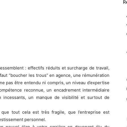
R
ssemblent : effectifs réduits et surcharge de travail,
l faut “boucher les trous” en agence, une rémunération
e ne pas être entendu ni compris, un niveau d’expertise
 compétence reconnue, un encadrement intermédiaire
 incessants, un manque de visibilité et surtout de
 que tout cela est très fragile, que l’entreprise est
vestissement personnel.
n nouvel élan à votre carrière en devenant élu du