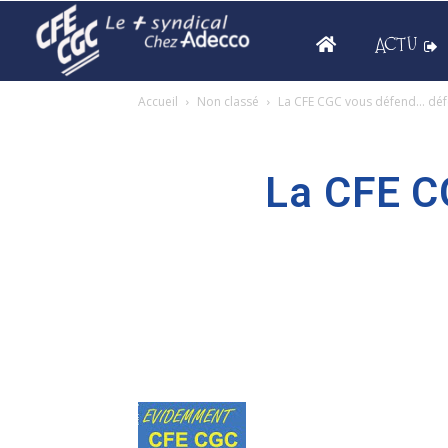
ACTU
Accueil
Non classé
La CFE CGC vous défend… déf
La CFE C