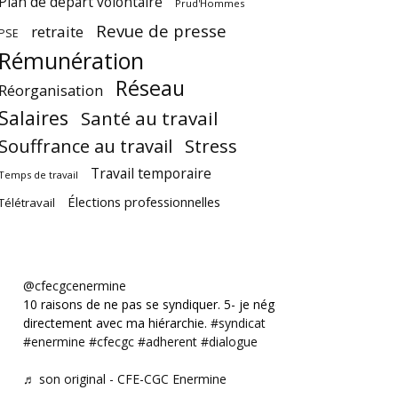
Plan de départ volontaire
Prud'Hommes
Revue de presse
retraite
PSE
Rémunération
Réseau
Réorganisation
Salaires
Santé au travail
Souffrance au travail
Stress
Travail temporaire
Temps de travail
Élections professionnelles
Télétravail
@cfecgcenermine
10 raisons de ne pas se syndiquer. 5- je négocie
directement avec ma hiérarchie.
#syndicat
#enermine
#cfecgc
#adherent
#dialogue
♬ son original - CFE-CGC Enermine