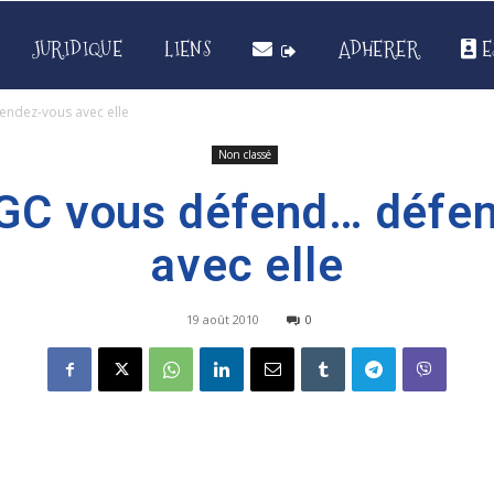
JURIDIQUE
LIENS
ADHERER
E
endez-vous avec elle
Non classé
GC vous défend… défe
avec elle
19 août 2010
0