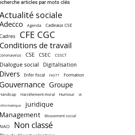
echerche articles par mots clés
Actualité sociale
Adecco
Cadeaux CSE
Agenda
CFE CGC
Cadres
Conditions de travail
CSE
CSEC
coronavirus
CSSCT
Dialogue social
Digitalisation
Divers
Enfer fiscal
Formation
FASTT
Gouvernance
Groupe
Harcèlement moral
Humour
Handicap
IA
juridique
Informatique
Management
Mouvement social
Non classé
NAO