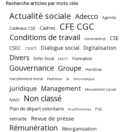
Recherche articles par mots clés
Actualité sociale
Adecco
Agenda
CFE CGC
Cadres
Cadeaux CSE
Conditions de travail
CSE
coronavirus
Dialogue social
Digitalisation
CSEC
CSSCT
Divers
Enfer fiscal
Formation
FASTT
Gouvernance
Groupe
Handicap
Harcèlement moral
Humour
Informatique
IA
juridique
Management
Mouvement social
Non classé
NAO
Plan de départ volontaire
PSE
Prud'Hommes
Revue de presse
retraite
Rémunération
Réorganisation