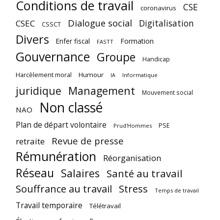
Conditions de travail
CSE
coronavirus
Dialogue social
Digitalisation
CSEC
CSSCT
Divers
Enfer fiscal
Formation
FASTT
Gouvernance
Groupe
Handicap
Harcèlement moral
Humour
Informatique
IA
juridique
Management
Mouvement social
Non classé
NAO
Plan de départ volontaire
PSE
Prud'Hommes
Revue de presse
retraite
Rémunération
Réorganisation
Réseau
Salaires
Santé au travail
Souffrance au travail
Stress
Temps de travail
Travail temporaire
Télétravail