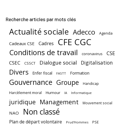
Recherche articles par mots clés
Actualité sociale
Adecco
Agenda
CFE CGC
Cadres
Cadeaux CSE
Conditions de travail
CSE
coronavirus
Dialogue social
Digitalisation
CSEC
CSSCT
Divers
Enfer fiscal
Formation
FASTT
Gouvernance
Groupe
Handicap
Harcèlement moral
Humour
Informatique
IA
juridique
Management
Mouvement social
Non classé
NAO
Plan de départ volontaire
PSE
Prud'Hommes