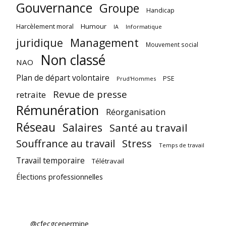
Gouvernance
Groupe
Handicap
Harcèlement moral
Humour
Informatique
IA
juridique
Management
Mouvement social
Non classé
NAO
Plan de départ volontaire
PSE
Prud'Hommes
Revue de presse
retraite
Rémunération
Réorganisation
Réseau
Salaires
Santé au travail
Souffrance au travail
Stress
Temps de travail
Travail temporaire
Télétravail
Élections professionnelles
@cfecgcenermine