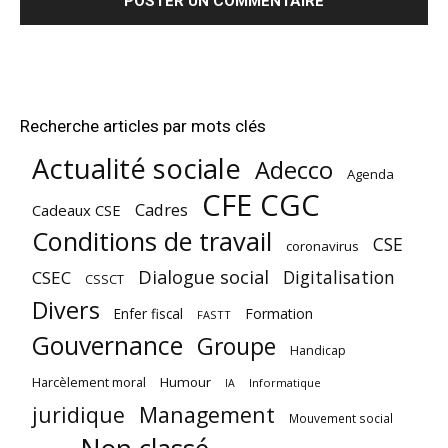
Recherche articles par mots clés
Actualité sociale
Adecco
Agenda
CFE CGC
Cadres
Cadeaux CSE
Conditions de travail
CSE
coronavirus
Dialogue social
Digitalisation
CSEC
CSSCT
Divers
Enfer fiscal
Formation
FASTT
Gouvernance
Groupe
Handicap
Harcèlement moral
Humour
Informatique
IA
juridique
Management
Mouvement social