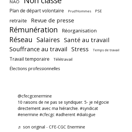
Non classé
NAO
Plan de départ volontaire
PSE
Prud'Hommes
Revue de presse
retraite
Rémunération
Réorganisation
Réseau
Salaires
Santé au travail
Souffrance au travail
Stress
Temps de travail
Travail temporaire
Télétravail
Élections professionnelles
@cfecgcenermine
10 raisons de ne pas se syndiquer. 5- je négocie
directement avec ma hiérarchie.
#syndicat
#enermine
#cfecgc
#adherent
#dialogue
♬ son original - CFE-CGC Enermine