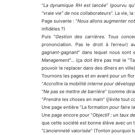
“
La dynamique RH est lancée
” (pourvu qu’
“vraie vie” de nos collaborateurs
“. La vie, l
Page suivante : “
Nous allons augmenter notr
infidèles ?)
Puis “
Gestion des carrières. Tous conce
prononciation. Pas le droit à l’erreur) 
gagnant-gagnant
” dans lequel nous sont e
Management
“… (ça doit être pas mal le “
pouvoir le replacer dans des dîners en ville)
Tournons les pages et en avant pour un floril
“
Accroître la mobilité interne pour dévelop
“
Ne pas se mettre de barrière
” (comme dirai
“
Prendre les choses en main
” (j’évite tout
Une page entière “
La formation pour faire l
Une page encore pour “
Objectif : un taux d
que cette société est bonne élève avec un ta
“
L’ancienneté valorisée
” (Tonton pourquoi t