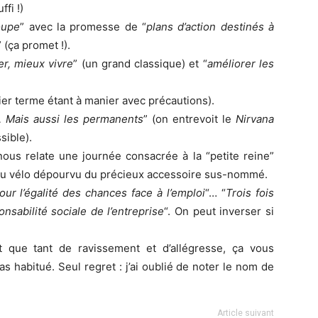
ffi !)
oupe
” avec la promesse de “
plans d’action destinés à
” (ça promet !).
er, mieux vivre
” (un grand classique) et “
améliorer les
ier terme étant à manier avec précautions).
s… Mais aussi les permanents
” (on entrevoit le
Nirvana
sible).
nous relate une journée consacrée à la “petite reine”
n du vélo dépourvu du précieux accessoire sus-nommé.
our l’égalité des chances face à l’emploi
“… “
Trois fois
nsabilité sociale de l’entreprise
“. On peut inverser si
 que tant de ravissement et d’allégresse, ça vous
as habitué. Seul regret : j’ai oublié de noter le nom de
Article suivant