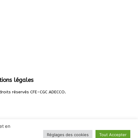
ions légales
.
droits réservés CFE-CGC ADECCO
et en
Réglages des cookies
Tout Accepter