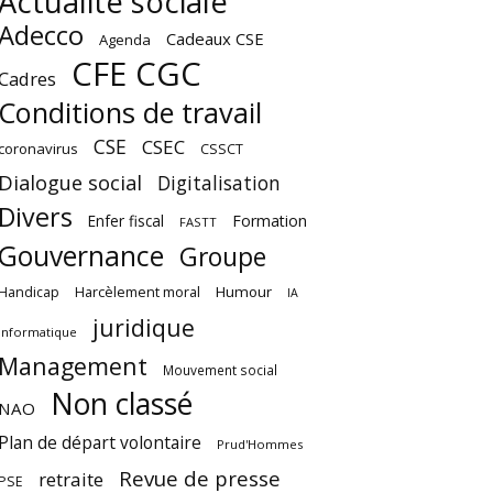
Actualité sociale
Adecco
Cadeaux CSE
Agenda
CFE CGC
Cadres
Conditions de travail
CSE
CSEC
coronavirus
CSSCT
Dialogue social
Digitalisation
Divers
Enfer fiscal
Formation
FASTT
Gouvernance
Groupe
Harcèlement moral
Humour
Handicap
IA
juridique
Informatique
Management
Mouvement social
Non classé
NAO
Plan de départ volontaire
Prud'Hommes
Revue de presse
retraite
PSE