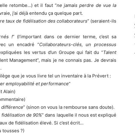
elle retombe…) et il faut “
ne jamais perdre de vue la
a vraie, j’ai déjà entendu ça quelque part.
e taux de fidélisation des collaborateurs
” (seraient-ils
rnés !
” (l’important dans ce dernier terme, c’est sa
avec un encadré “
Collaborateurs-clés, un processus
xpliquées les vertus d’un Groupe qui fait du “
Talent
Talent Management”, mais je ne connais pas. Je devrais
.
ège que je vous livre tel un inventaire à la Prévert :
per employabilité et performance
“
t Alain)
 commentaire)
a différence
” (sinon on vous la rembourse sans doute).
e fidélisation de 90%
” dans laquelle il nous est expliqué
ux de fidélisation élevé. Si c’est écrit…
u tousses ?)