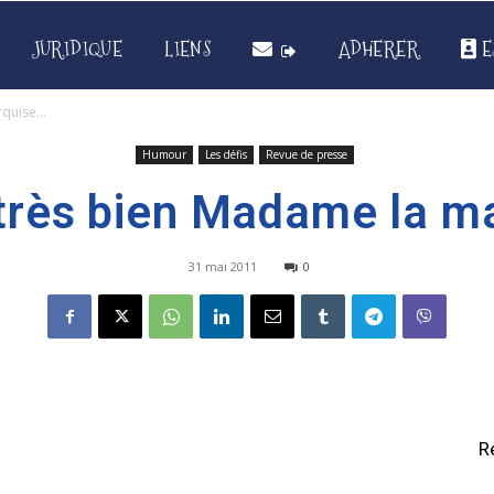
JURIDIQUE
LIENS
ADHERER
E
rquise…
Humour
Les défis
Revue de presse
 très bien Madame la m
31 mai 2011
0
R