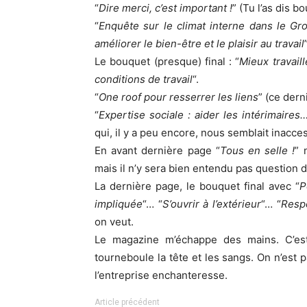
“
Dire merci, c’est important !
” (Tu l’as dis bou
“
Enquête sur le climat interne dans le Gr
améliorer le bien-être et le plaisir au travail
Le bouquet (presque) final : “
Mieux travaill
conditions de travail
“.
“
One roof pour resserrer les liens
” (ce dern
“
Expertise sociale : aider les intérimaire
qui, il y a peu encore, nous semblait inacces
En avant dernière page “
Tous en selle !
” 
mais il n’y sera bien entendu pas questio
La dernière page, le bouquet final avec “
P
impliquée
“… “
S’ouvrir à l’extérieur
“… “
Respo
on veut.
Le magazine m’échappe des mains. C’est
tourneboule la tête et les sangs. On n’est p
l’entreprise enchanteresse.
Article précédent