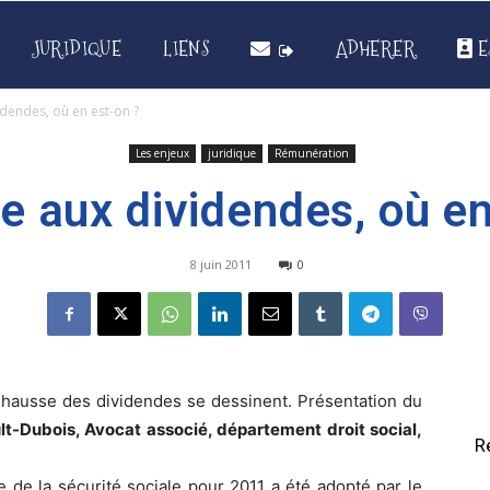
JURIDIQUE
LIENS
ADHERER
E
idendes, où en est-on ?
Les enjeux
juridique
Rémunération
ée aux dividendes, où en
8 juin 2011
0
a hausse des dividendes se dessinent. Présentation du
lt-Dubois, Avocat associé, département droit social,
R
ve de la sécurité sociale pour 2011 a été adopté par le