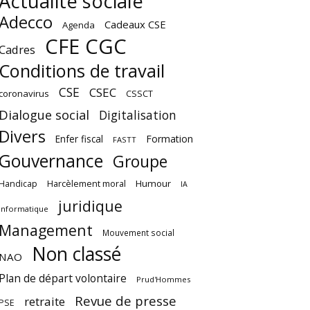
Actualité sociale
Adecco
Cadeaux CSE
Agenda
CFE CGC
Cadres
Conditions de travail
CSE
CSEC
coronavirus
CSSCT
Dialogue social
Digitalisation
Divers
Enfer fiscal
Formation
FASTT
Gouvernance
Groupe
Harcèlement moral
Humour
Handicap
IA
juridique
Informatique
Management
Mouvement social
Non classé
NAO
Plan de départ volontaire
Prud'Hommes
Revue de presse
retraite
PSE