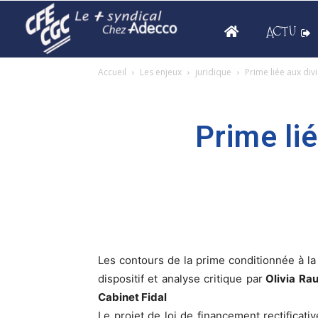
ACTU
Accueil
Les enjeux
juridique
Prime liée aux div
Prime li
Les contours de la prime conditionnée à l
dispositif et analyse critique par
Olivia Rau
Cabinet Fidal
Le projet de loi de financement rectificati