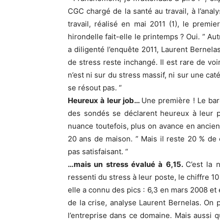
CGC chargé de la santé au travail, à l’ana
travail, réalisé en mai 2011 (1), le premi
hirondelle fait-elle le printemps ? Oui. ” Au
a diligenté l’enquête 2011, Laurent Bernela
de stress reste inchangé. Il est rare de vo
n’est ni sur du stress massif, ni sur une ca
se résout pas. “
Heureux à leur job…
Une première ! Le bar
des sondés se déclarent heureux à leur p
nuance toutefois, plus on avance en ancien
20 ans de maison. ” Mais il reste 20 % de
pas satisfaisant. “
…mais un stress évalué à 6,15.
C’est la 
ressenti du stress à leur poste, le chiffre 1
elle a connu des pics : 6,3 en mars 2008 et
de la crise, analyse Laurent Bernelas. On 
l’entreprise dans ce domaine. Mais aussi qu