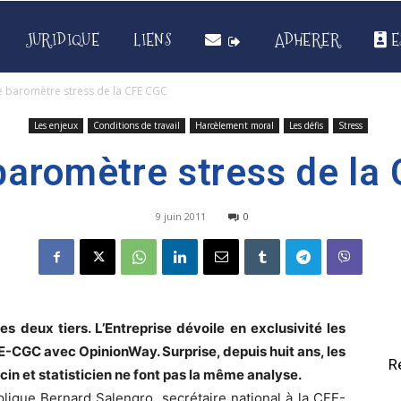
JURIDIQUE
LIENS
ADHERER
E
 baromètre stress de la CFE CGC
Les enjeux
Conditions de travail
Harcèlement moral
Les défis
Stress
aromètre stress de la
9 juin 2011
0
s deux tiers. L’Entreprise dévoile en exclusivité les
E-CGC avec OpinionWay. Surprise, depuis huit ans, les
R
in et statisticien ne font pas la même analyse.
xplique Bernard Salengro, secrétaire national à la CFE-