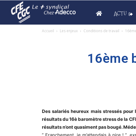
ACTU
Accueil
Les enjeux
Conditions de travail
16ème
16ème b
Des salariés heureux mais stressés pour le
résultats du 16è baromètre stress de la CF
résultats n’ont quasiment pas bougé. Médec
” Franchement, je m’attendais à pire ! “, e