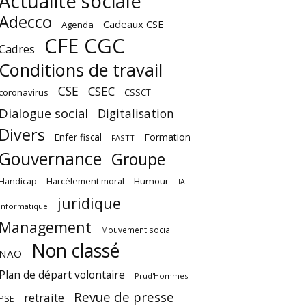
Actualité sociale
Adecco
Cadeaux CSE
Agenda
CFE CGC
Cadres
Conditions de travail
CSE
CSEC
coronavirus
CSSCT
Dialogue social
Digitalisation
Divers
Enfer fiscal
Formation
FASTT
Gouvernance
Groupe
Harcèlement moral
Humour
Handicap
IA
juridique
Informatique
Management
Mouvement social
Non classé
NAO
Plan de départ volontaire
Prud'Hommes
Revue de presse
retraite
PSE