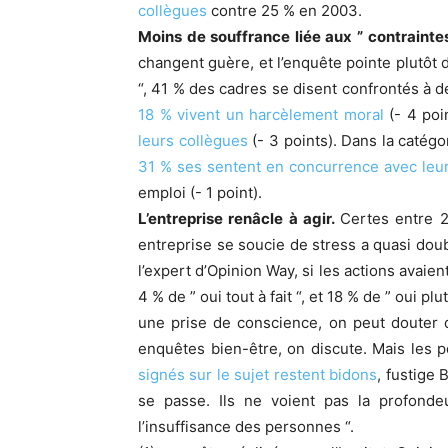
collègues
contre 25 % en 2003.
Moins de souffrance liée aux ” contraintes
changent guère, et l’enquête pointe plutôt d
“, 41 % des cadres se disent confrontés à de
18 % vivent un harcèlement moral
(- 4 poi
leurs collègues
(- 3 points). Dans la catégo
31 % ses sentent en concurrence avec leu
emploi (- 1 point).
L’entreprise renâcle à agir.
Certes entre 2
entreprise se soucie de stress a quasi doub
l’expert d’Opinion Way, si les actions avaient
4 % de ” oui tout à fait “, et 18 % de ” oui p
une prise de conscience, on peut douter de
enquêtes bien-être, on discute. Mais les p
signés sur le sujet restent bidons
, fustige
se passe. Ils ne voient pas la profondeu
l’insuffisance des personnes “.