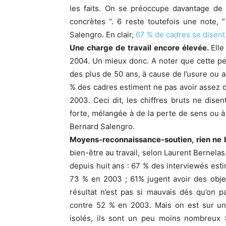
les faits. On se préoccupe davantage de 
concrètes “. 6 reste toutefois une note, 
Salengro. En clair,
67 % de cadres se disent
Une charge de travail encore élevée.
Ell
2004. Un mieux donc. A noter que cette per
des plus de 50 ans, à cause de l’usure ou a
% des cadres estiment ne pas avoir assez d
2003. Ceci dit, les chiffres bruts ne disen
forte, mélangée à de la perte de sens ou à
Bernard Salengro.
Moyens-reconnaissance-soutien, rien ne
bien-être au travail, selon Laurent Bernelas
depuis huit ans : 67 % des interviewés estim
73 % en 2003 ; 61% jugent avoir des objec
résultat n’est pas si mauvais dés qu’on 
contre 52 % en 2003. Mais on est sur un e
isolés, ils sont un peu moins nombreux