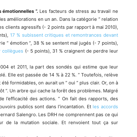
 émotionnelles “.
Les facteurs de stress au travail ne
es améliorations en un an. Dans la catégorie ” relation
s clients agressifs (- 2 points par rapport à mai 2010),
nts),
17 % subissent critiques et remontrances devant
rie ” émotion “, 38 % se sentent mal jugés (- 7 points),
r collègues
(- 5 points), 31 % craignent de perdre leur
004 et 2011, la part des sondés qui estime que leur
lé. Elle est passée de 14 % à 22 %. ” Toutefois, relève
 été formidables, on aurait un ” oui ” plus clair. Or, on à
lutôt “. Un arbre qui cache la forêt des problèmes. Malgré
 l’efficacité des actions. ” On fait des rapports, des
ouvoirs publics sont dans l’incantation. Et
les accords
 Bernard Salengro. Les DRH ne comprennent pas ce qui
r de la mutation sociale. Et renvoient tout ça sur