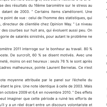
lyse des résultats du 16ème baromètre sur le stress au
er datant de 2003. ” Certains items s’améliorent. Une
tre point de vue : celui de l’homme des statistiques, qui
s, directeur de clientèle chez Opinion Way. ” Le niveau
ir des courbes sur huit ans, qui évoluent aussi peu. On
tégorie de salariés sinistrés, pour autant le problème ne
omètre 2011 interroge sur le bonheur au travail. 80 %
oste. De surcroît, 60 % se disent motivés. Avec une
neté, moins on est heureux : seuls 76 % le sont après
 cadres malheureux, pointe Laurent Bernelas. Ce n’est
note moyenne attribuée par le panel sur l’échelle du
0 étant le pire. Une note identique à celle de 2003. Mais
 en octobre 2009 et 6,4 en novembre 2010. ” Des effets
peut imaginer que cette période a ruiné les efforts de
’il y a un réel écart entre un discours volontariste et