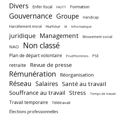
Divers
Enfer fiscal
Formation
FASTT
Gouvernance
Groupe
Handicap
Harcèlement moral
Humour
Informatique
IA
juridique
Management
Mouvement social
Non classé
NAO
Plan de départ volontaire
PSE
Prud'Hommes
Revue de presse
retraite
Rémunération
Réorganisation
Réseau
Salaires
Santé au travail
Souffrance au travail
Stress
Temps de travail
Travail temporaire
Télétravail
Élections professionnelles