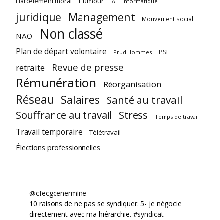
Harcèlement moral
Humour
Informatique
IA
juridique
Management
Mouvement social
Non classé
NAO
Plan de départ volontaire
PSE
Prud'Hommes
Revue de presse
retraite
Rémunération
Réorganisation
Réseau
Salaires
Santé au travail
Souffrance au travail
Stress
Temps de travail
Travail temporaire
Télétravail
Élections professionnelles
@cfecgcenermine
10 raisons de ne pas se syndiquer. 5- je négocie
directement avec ma hiérarchie.
#syndicat