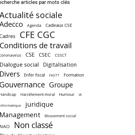
echerche articles par mots clés
Actualité sociale
Adecco
Cadeaux CSE
Agenda
CFE CGC
Cadres
Conditions de travail
CSE
CSEC
coronavirus
CSSCT
Dialogue social
Digitalisation
Divers
Enfer fiscal
Formation
FASTT
Gouvernance
Groupe
Harcèlement moral
Humour
Handicap
IA
juridique
Informatique
Management
Mouvement social
Non classé
NAO