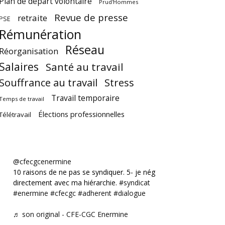
Plan de départ volontaire
Prud'Hommes
Revue de presse
retraite
PSE
Rémunération
Réseau
Réorganisation
Salaires
Santé au travail
Souffrance au travail
Stress
Travail temporaire
Temps de travail
Élections professionnelles
Télétravail
@cfecgcenermine
10 raisons de ne pas se syndiquer. 5- je négocie
directement avec ma hiérarchie.
#syndicat
#enermine
#cfecgc
#adherent
#dialogue
♬ son original - CFE-CGC Enermine