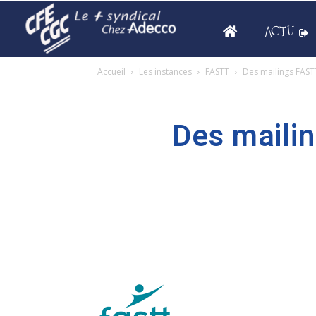
ACTU
Accueil
Les instances
FASTT
Des mailings FASTT
Des mailin