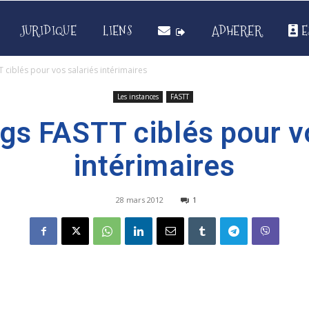
JURIDIQUE
LIENS
ADHERER
E
 ciblés pour vos salariés intérimaires
Les instances
FASTT
gs FASTT ciblés pour v
intérimaires
28 mars 2012
1