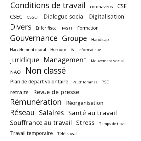
Conditions de travail
CSE
coronavirus
Dialogue social
Digitalisation
CSEC
CSSCT
Divers
Enfer fiscal
Formation
FASTT
Gouvernance
Groupe
Handicap
Harcèlement moral
Humour
Informatique
IA
juridique
Management
Mouvement social
Non classé
NAO
Plan de départ volontaire
PSE
Prud'Hommes
Revue de presse
retraite
Rémunération
Réorganisation
Réseau
Salaires
Santé au travail
Souffrance au travail
Stress
Temps de travail
Travail temporaire
Télétravail