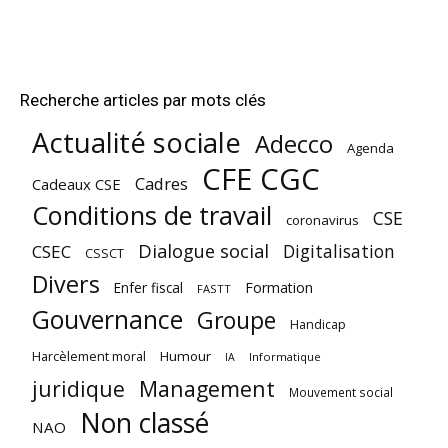
Recherche articles par mots clés
Actualité sociale
Adecco
Agenda
CFE CGC
Cadres
Cadeaux CSE
Conditions de travail
CSE
coronavirus
Dialogue social
Digitalisation
CSEC
CSSCT
Divers
Enfer fiscal
Formation
FASTT
Gouvernance
Groupe
Handicap
Harcèlement moral
Humour
Informatique
IA
juridique
Management
Mouvement social
Non classé
NAO