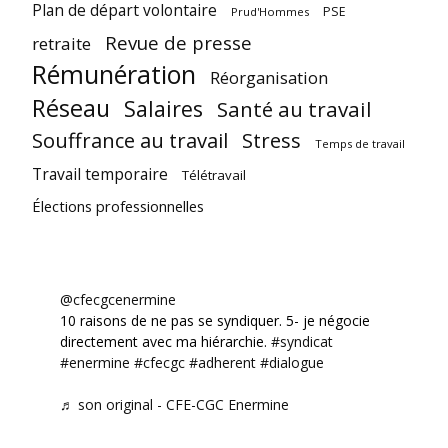
Plan de départ volontaire
PSE
Prud'Hommes
Revue de presse
retraite
Rémunération
Réorganisation
Réseau
Salaires
Santé au travail
Souffrance au travail
Stress
Temps de travail
Travail temporaire
Télétravail
Élections professionnelles
@cfecgcenermine
10 raisons de ne pas se syndiquer. 5- je négocie
directement avec ma hiérarchie.
#syndicat
#enermine
#cfecgc
#adherent
#dialogue
♬ son original - CFE-CGC Enermine