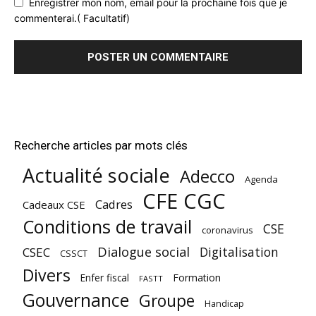
Enregistrer mon nom, email pour la prochaine fois que je
commenterai.( Facultatif)
Recherche articles par mots clés
Actualité sociale
Adecco
Agenda
CFE CGC
Cadres
Cadeaux CSE
Conditions de travail
CSE
coronavirus
Dialogue social
Digitalisation
CSEC
CSSCT
Divers
Enfer fiscal
Formation
FASTT
Gouvernance
Groupe
Handicap