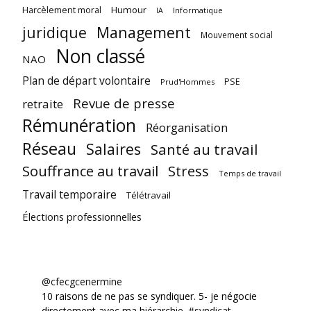
Harcèlement moral
Humour
Informatique
IA
juridique
Management
Mouvement social
Non classé
NAO
Plan de départ volontaire
PSE
Prud'Hommes
Revue de presse
retraite
Rémunération
Réorganisation
Réseau
Salaires
Santé au travail
Souffrance au travail
Stress
Temps de travail
Travail temporaire
Télétravail
Élections professionnelles
@cfecgcenermine
10 raisons de ne pas se syndiquer. 5- je négocie
directement avec ma hiérarchie.
#syndicat