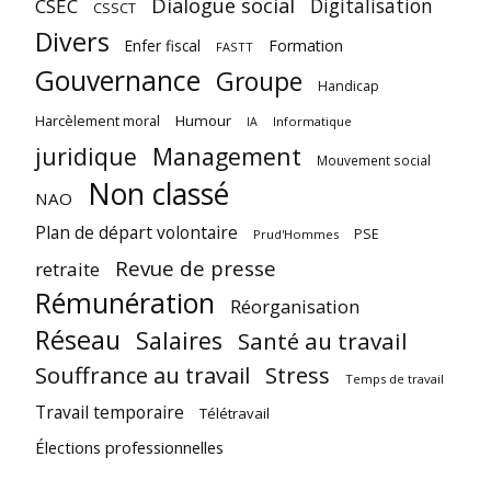
Dialogue social
Digitalisation
CSEC
CSSCT
Divers
Enfer fiscal
Formation
FASTT
Gouvernance
Groupe
Handicap
Harcèlement moral
Humour
Informatique
IA
juridique
Management
Mouvement social
Non classé
NAO
Plan de départ volontaire
PSE
Prud'Hommes
Revue de presse
retraite
Rémunération
Réorganisation
Réseau
Salaires
Santé au travail
Souffrance au travail
Stress
Temps de travail
Travail temporaire
Télétravail
Élections professionnelles