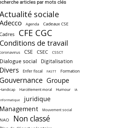
echerche articles par mots clés
Actualité sociale
Adecco
Cadeaux CSE
Agenda
CFE CGC
Cadres
Conditions de travail
CSE
CSEC
coronavirus
CSSCT
Dialogue social
Digitalisation
Divers
Enfer fiscal
Formation
FASTT
Gouvernance
Groupe
Harcèlement moral
Humour
Handicap
IA
juridique
Informatique
Management
Mouvement social
Non classé
NAO