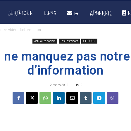
JURIDIQUE
LIENS
ADHERER
E
otre vidéo d’information
Actualité sociale
Les instances
CFE CGC
, ne manquez pas notre
d’information
2 mars 2012
0