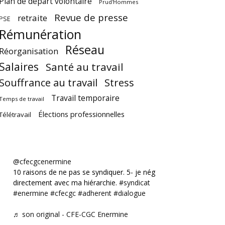
Plan de départ volontaire
Prud'Hommes
Revue de presse
retraite
PSE
Rémunération
Réseau
Réorganisation
Salaires
Santé au travail
Souffrance au travail
Stress
Travail temporaire
Temps de travail
Élections professionnelles
Télétravail
@cfecgcenermine
10 raisons de ne pas se syndiquer. 5- je négocie
directement avec ma hiérarchie.
#syndicat
#enermine
#cfecgc
#adherent
#dialogue
♬ son original - CFE-CGC Enermine