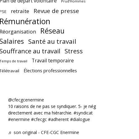
Plan de départ volontaire
Prud'Hommes
Revue de presse
retraite
PSE
Rémunération
Réseau
Réorganisation
Salaires
Santé au travail
Souffrance au travail
Stress
Travail temporaire
Temps de travail
Élections professionnelles
Télétravail
@cfecgcenermine
10 raisons de ne pas se syndiquer. 5- je négocie
directement avec ma hiérarchie.
#syndicat
#enermine
#cfecgc
#adherent
#dialogue
♬ son original - CFE-CGC Enermine