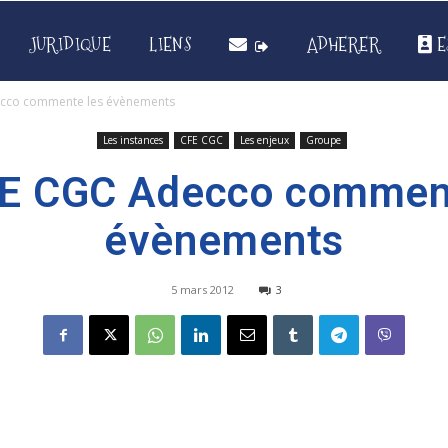
JURIDIQUE
LIENS
ADHERER
E
ecco commente les évènements
Les instances
CFE CGC
Les enjeux
Groupe
E CGC Adecco commen
évènements
5 mars 2012
3