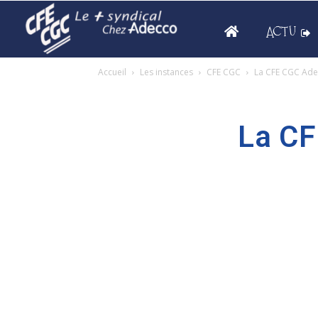
ACTU
Accueil
Les instances
CFE CGC
La CFE CGC Ad
La CF