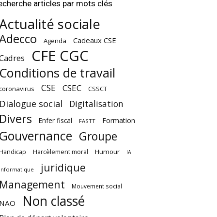
echerche articles par mots clés
Actualité sociale
Adecco
Cadeaux CSE
Agenda
CFE CGC
Cadres
Conditions de travail
CSE
CSEC
coronavirus
CSSCT
Dialogue social
Digitalisation
Divers
Enfer fiscal
Formation
FASTT
Gouvernance
Groupe
Harcèlement moral
Humour
Handicap
IA
juridique
Informatique
Management
Mouvement social
Non classé
NAO