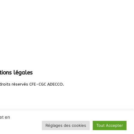
ions légales
.
droits réservés CFE-CGC ADECCO
et en
Réglages des cookies
Tout Accepter