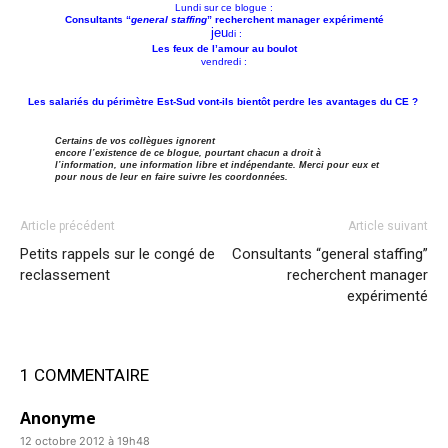
Lundi sur ce blogue :
Consultants “
general staffing
” recherchent manager expérimenté
jeu
di :
Les feux de l’amour au boulot
vendredi :
Les salariés du périmètre Est-Sud vont-ils bientôt perdre les avantages du CE ?
Certains de vos collègues ignorent
encore l’existence de ce blogue, pourtant chacun a droit à
l’information, une information libre et indépendante. Merci pour eux et
pour nous de leur en faire suivre les coordonnées.
Article précédent
Article suivant
Petits rappels sur le congé de
Consultants “general staffing”
reclassement
recherchent manager
expérimenté
1 COMMENTAIRE
Anonyme
12 octobre 2012 à 19h48