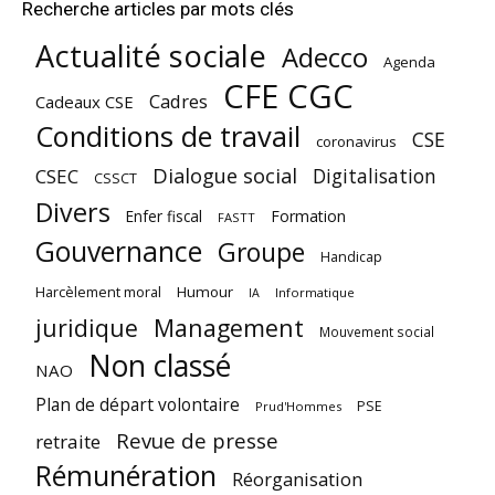
Recherche articles par mots clés
Actualité sociale
Adecco
Agenda
CFE CGC
Cadres
Cadeaux CSE
Conditions de travail
CSE
coronavirus
Dialogue social
Digitalisation
CSEC
CSSCT
Divers
Enfer fiscal
Formation
FASTT
Gouvernance
Groupe
Handicap
Harcèlement moral
Humour
Informatique
IA
juridique
Management
Mouvement social
Non classé
NAO
Plan de départ volontaire
PSE
Prud'Hommes
Revue de presse
retraite
Rémunération
Réorganisation