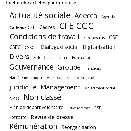
Recherche articles par mots clés
Actualité sociale
Adecco
Agenda
CFE CGC
Cadres
Cadeaux CSE
Conditions de travail
CSE
coronavirus
Dialogue social
Digitalisation
CSEC
CSSCT
Divers
Enfer fiscal
Formation
FASTT
Gouvernance
Groupe
Handicap
Harcèlement moral
Humour
Informatique
IA
juridique
Management
Mouvement social
Non classé
NAO
Plan de départ volontaire
PSE
Prud'Hommes
Revue de presse
retraite
Rémunération
Réorganisation