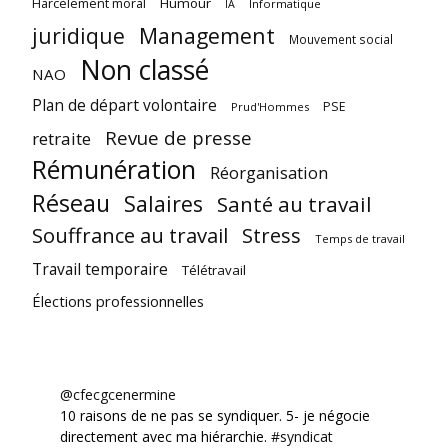
Harcèlement moral
Humour
Informatique
IA
juridique
Management
Mouvement social
Non classé
NAO
Plan de départ volontaire
PSE
Prud'Hommes
Revue de presse
retraite
Rémunération
Réorganisation
Réseau
Salaires
Santé au travail
Souffrance au travail
Stress
Temps de travail
Travail temporaire
Télétravail
Élections professionnelles
@cfecgcenermine
10 raisons de ne pas se syndiquer. 5- je négocie
directement avec ma hiérarchie.
#syndicat