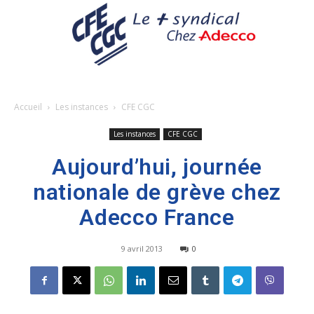
Accueil
Les instances
CFE CGC
Les instances
CFE CGC
Aujourd’hui, journée
nationale de grève chez
Adecco France
9 avril 2013
0