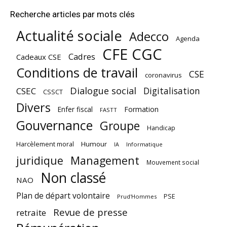
Recherche articles par mots clés
Actualité sociale
Adecco
Agenda
CFE CGC
Cadres
Cadeaux CSE
Conditions de travail
CSE
coronavirus
Dialogue social
Digitalisation
CSEC
CSSCT
Divers
Enfer fiscal
Formation
FASTT
Gouvernance
Groupe
Handicap
Harcèlement moral
Humour
Informatique
IA
juridique
Management
Mouvement social
Non classé
NAO
Plan de départ volontaire
PSE
Prud'Hommes
Revue de presse
retraite