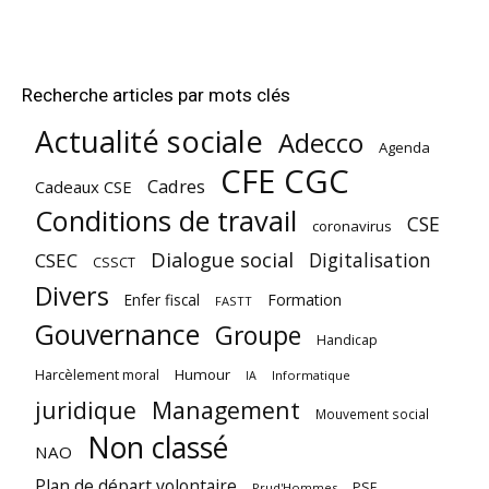
Recherche articles par mots clés
Actualité sociale
Adecco
Agenda
CFE CGC
Cadres
Cadeaux CSE
Conditions de travail
CSE
coronavirus
Dialogue social
Digitalisation
CSEC
CSSCT
Divers
Enfer fiscal
Formation
FASTT
Gouvernance
Groupe
Handicap
Harcèlement moral
Humour
Informatique
IA
juridique
Management
Mouvement social
Non classé
NAO
Plan de départ volontaire
PSE
Prud'Hommes