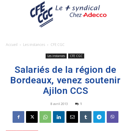
Accueil
Les instances
CFE CGC
Les instances
CFE CGC
Salariés de la région de
Bordeaux, venez soutenir
Ajilon CCS
8 avril 2013
1