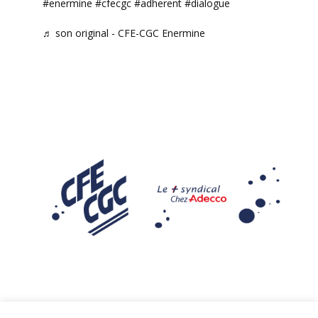
#enermine
#cfecgc
#adherent
#dialogue
♬ son original - CFE-CGC Enermine