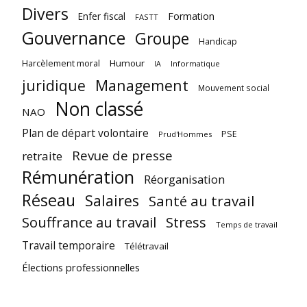
Divers
Enfer fiscal
Formation
FASTT
Gouvernance
Groupe
Handicap
Harcèlement moral
Humour
Informatique
IA
juridique
Management
Mouvement social
Non classé
NAO
Plan de départ volontaire
PSE
Prud'Hommes
Revue de presse
retraite
Rémunération
Réorganisation
Réseau
Salaires
Santé au travail
Souffrance au travail
Stress
Temps de travail
Travail temporaire
Télétravail
Élections professionnelles