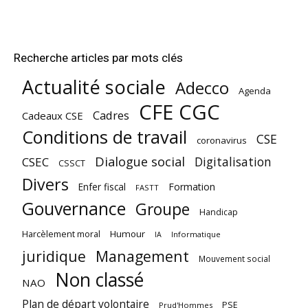
Recherche articles par mots clés
Actualité sociale
Adecco
Agenda
CFE CGC
Cadres
Cadeaux CSE
Conditions de travail
CSE
coronavirus
Dialogue social
Digitalisation
CSEC
CSSCT
Divers
Enfer fiscal
Formation
FASTT
Gouvernance
Groupe
Handicap
Harcèlement moral
Humour
Informatique
IA
juridique
Management
Mouvement social
Non classé
NAO
Plan de départ volontaire
PSE
Prud'Hommes