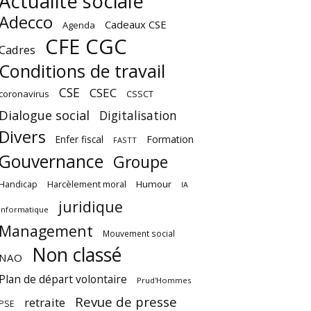
Actualité sociale
Adecco
Cadeaux CSE
Agenda
CFE CGC
Cadres
Conditions de travail
CSE
CSEC
coronavirus
CSSCT
Dialogue social
Digitalisation
Divers
Enfer fiscal
Formation
FASTT
Gouvernance
Groupe
Harcèlement moral
Humour
Handicap
IA
juridique
Informatique
Management
Mouvement social
Non classé
NAO
Plan de départ volontaire
Prud'Hommes
Revue de presse
retraite
PSE