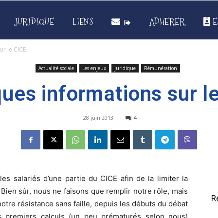
JURIDIQUE
LIENS
ADHERER
E
ur le CICE
Actualité sociale
Les enjeux
juridique
Rémunération
ues informations sur l
28 juin 2013
4
les salariés d’une partie du CICE afin de la limiter la
 Bien sûr, nous ne faisons que remplir notre rôle, mais
R
notre résistance sans faille, depuis les débuts du débat
les premiers calculs (un peu prématurés selon nous)