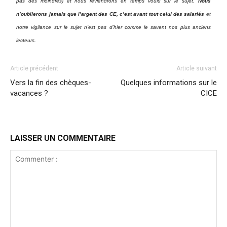
pas des moindres) et nous reviendrons en temps voulu sur le sujet.
Nous
n’oublierons jamais que l’argent des CE, c’est avant tout celui des salariés
et
notre vigilance sur le sujet n’est pas d’hier comme le savent nos plus anciens
lecteurs.
Article précédent
Article suivant
Vers la fin des chèques-
Quelques informations sur le
vacances ?
CICE
LAISSER UN COMMENTAIRE