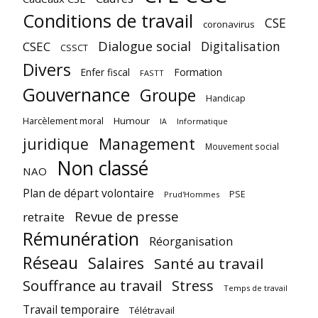
Conditions de travail
CSE
coronavirus
Dialogue social
Digitalisation
CSEC
CSSCT
Divers
Enfer fiscal
Formation
FASTT
Gouvernance
Groupe
Handicap
Harcèlement moral
Humour
Informatique
IA
juridique
Management
Mouvement social
Non classé
NAO
Plan de départ volontaire
PSE
Prud'Hommes
Revue de presse
retraite
Rémunération
Réorganisation
Réseau
Salaires
Santé au travail
Souffrance au travail
Stress
Temps de travail
Travail temporaire
Télétravail