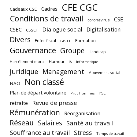
CFE CGC
Cadres
Cadeaux CSE
Conditions de travail
CSE
coronavirus
Dialogue social
Digitalisation
CSEC
CSSCT
Divers
Enfer fiscal
Formation
FASTT
Gouvernance
Groupe
Handicap
Harcèlement moral
Humour
Informatique
IA
juridique
Management
Mouvement social
Non classé
NAO
Plan de départ volontaire
PSE
Prud'Hommes
Revue de presse
retraite
Rémunération
Réorganisation
Réseau
Salaires
Santé au travail
Souffrance au travail
Stress
Temps de travail