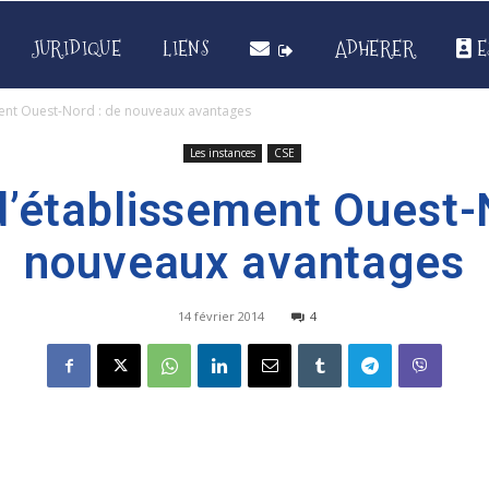
JURIDIQUE
LIENS
ADHERER
E
ent Ouest-Nord : de nouveaux avantages
Les instances
CSE
’établissement Ouest-
nouveaux avantages
14 février 2014
4