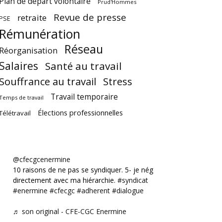
Plan de départ volontaire
Prud'Hommes
Revue de presse
retraite
PSE
Rémunération
Réseau
Réorganisation
Salaires
Santé au travail
Souffrance au travail
Stress
Travail temporaire
Temps de travail
Élections professionnelles
Télétravail
@cfecgcenermine
10 raisons de ne pas se syndiquer. 5- je négocie
directement avec ma hiérarchie.
#syndicat
#enermine
#cfecgc
#adherent
#dialogue
♬ son original - CFE-CGC Enermine