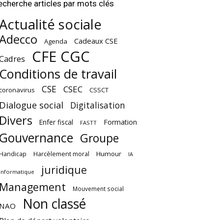
echerche articles par mots clés
Actualité sociale
Adecco
Cadeaux CSE
Agenda
CFE CGC
Cadres
Conditions de travail
CSE
CSEC
coronavirus
CSSCT
Dialogue social
Digitalisation
Divers
Enfer fiscal
Formation
FASTT
Gouvernance
Groupe
Harcèlement moral
Humour
Handicap
IA
juridique
Informatique
Management
Mouvement social
Non classé
NAO