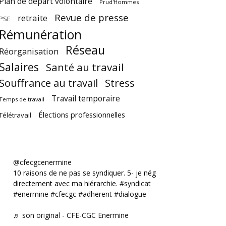
Plan de départ volontaire
Prud'Hommes
Revue de presse
retraite
PSE
Rémunération
Réseau
Réorganisation
Salaires
Santé au travail
Souffrance au travail
Stress
Travail temporaire
Temps de travail
Élections professionnelles
Télétravail
@cfecgcenermine
10 raisons de ne pas se syndiquer. 5- je négocie
directement avec ma hiérarchie.
#syndicat
#enermine
#cfecgc
#adherent
#dialogue
♬ son original - CFE-CGC Enermine