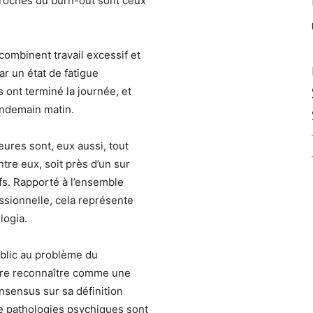
proches du burn-out sont ceux
ombinent travail excessif et
r un état de fatigue
s ont terminé la journée, et
lendemain matin.
eures sont, eux aussi, tout
re eux, soit près d’un sur
rfs. Rapporté à l’ensemble
essionnelle, cela représente
logia.
public au problème du
faire reconnaître comme une
onsensus sur sa définition
de pathologies psychiques sont