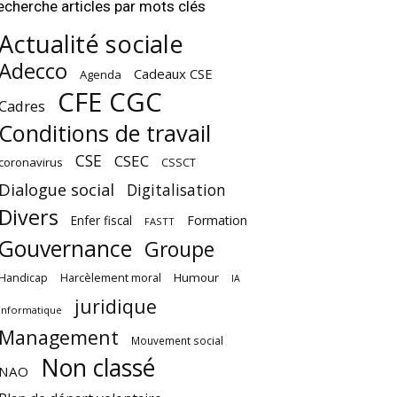
echerche articles par mots clés
Actualité sociale
Adecco
Cadeaux CSE
Agenda
CFE CGC
Cadres
Conditions de travail
CSE
CSEC
coronavirus
CSSCT
Dialogue social
Digitalisation
Divers
Enfer fiscal
Formation
FASTT
Gouvernance
Groupe
Harcèlement moral
Humour
Handicap
IA
juridique
Informatique
Management
Mouvement social
Non classé
NAO