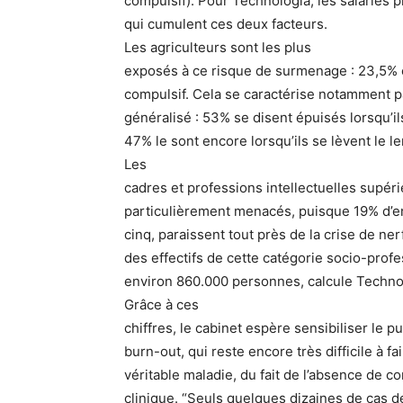
compulsif). Pour Technologia, les salariés 
qui cumulent ces deux facteurs.
Les agriculteurs sont les plus
exposés à ce risque de surmenage : 23,5% c
compulsif. Cela se caractérise notamment pa
généralisé : 53% se disent épuisés lorsqu’il
47% le sont encore lorsqu’ils se lèvent le 
Les
cadres et professions intellectuelles supéri
particulièrement menacés, puisque 19% d’ent
cinq, paraissent tout près de la crise de ne
des effectifs de cette catégorie socio-prof
environ 860.000 personnes, calcule Techno
Grâce à ces
chiffres, le cabinet espère sensibiliser le 
burn-out, qui reste encore très difficile à 
véritable maladie, du fait de l’absence de c
clinique. “Seuls quelques dizaines de cas 