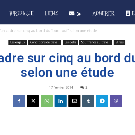
JURIDIQUE
LIENS
ADHERER
E
’un cadre sur cinq au bord du “burn-out” selon une étude
Les enjeux
Conditions de travail
Les défis
Souffrance au travail
Stress
adre sur cinq au bord d
selon une étude
17 février 2014
2