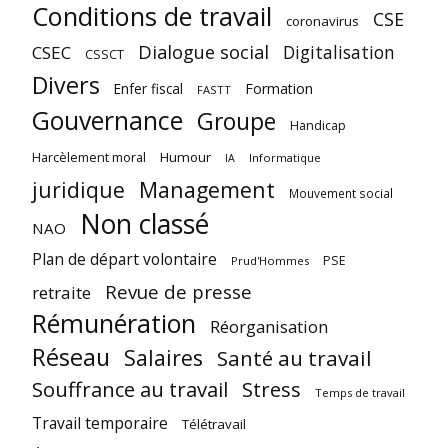
Conditions de travail
CSE
coronavirus
Dialogue social
Digitalisation
CSEC
CSSCT
Divers
Enfer fiscal
Formation
FASTT
Gouvernance
Groupe
Handicap
Harcèlement moral
Humour
Informatique
IA
juridique
Management
Mouvement social
Non classé
NAO
Plan de départ volontaire
PSE
Prud'Hommes
Revue de presse
retraite
Rémunération
Réorganisation
Réseau
Salaires
Santé au travail
Souffrance au travail
Stress
Temps de travail
Travail temporaire
Télétravail