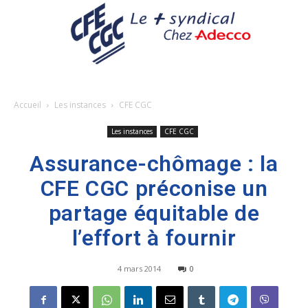
Accueil
Les instances
CFE CGC
Les instances
CFE CGC
Assurance-chômage : la
CFE CGC préconise un
partage équitable de
l’effort à fournir
4 mars 2014
0