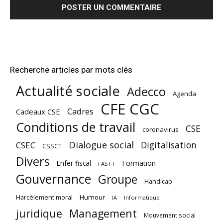
Recherche articles par mots clés
Actualité sociale
Adecco
Agenda
CFE CGC
Cadres
Cadeaux CSE
Conditions de travail
CSE
coronavirus
Dialogue social
Digitalisation
CSEC
CSSCT
Divers
Enfer fiscal
Formation
FASTT
Gouvernance
Groupe
Handicap
Harcèlement moral
Humour
Informatique
IA
juridique
Management
Mouvement social