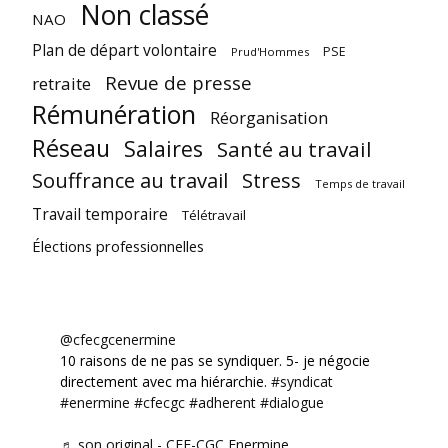
Non classé
NAO
Plan de départ volontaire
PSE
Prud'Hommes
Revue de presse
retraite
Rémunération
Réorganisation
Réseau
Salaires
Santé au travail
Souffrance au travail
Stress
Temps de travail
Travail temporaire
Télétravail
Élections professionnelles
@cfecgcenermine
10 raisons de ne pas se syndiquer. 5- je négocie
directement avec ma hiérarchie.
#syndicat
#enermine
#cfecgc
#adherent
#dialogue
♬ son original - CFE-CGC Enermine